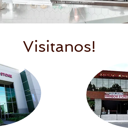
Promocion para todas nuestras cubiertas *
Excepto las que esten en liquidacion
Visitanos!